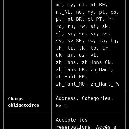
mt, my, nl, nl_BE,
nl_NL, no, ny, pl, ps,
pt, pt_BR, pt_PT, rm,
ro, ru, rw, si, sk,
sl, sm, sq, sr, ss,
sv, sv_SE, sw, ta, tg,
th, ti, tk, to, tr,
uk, ur, uz, vi,
zh_Hans, zh_Hans_CN,
zh_Hans_HK, zh_Hant,
zh_Hant_HK,
zh_Hant_MO, zh_Hant_TW
Address, Categories,
Champs
obligatoires
Name
Accepte les
réservations, Accès à