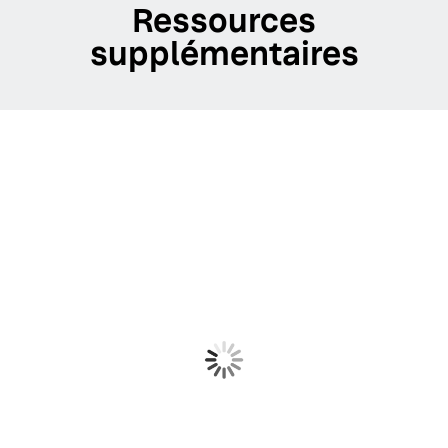
Ressources
supplémentaires
BLOG POST
Ce que l'intégration de Yext avec
l'API Apple Business Connect
représente pour votre organisation
LIRE MAINTENANT
Découvrez comment Yext