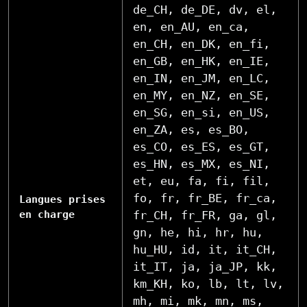
de_CH, de_DE, dv, el,
en, en_AU, en_ca,
en_CH, en_DK, en_fi,
en_GB, en_HK, en_IE,
en_IN, en_JM, en_LC,
en_MY, en_NZ, en_SE,
en_SG, en_si, en_US,
en_ZA, es, es_BO,
es_CO, es_ES, es_GT,
es_HN, es_MX, es_NI,
et, eu, fa, fi, fil,
fo, fr, fr_BE, fr_ca,
Langues prises
en charge
fr_CH, fr_FR, ga, gl,
gn, he, hi, hr, hu,
hu_HU, id, it, it_CH,
it_IT, ja, ja_JP, kk,
km_KH, ko, lb, lt, lv,
mh, mi, mk, mn, ms,