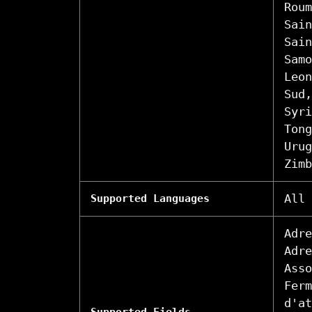
Roum
Sain
Sain
Samo
Leon
Sud,
Syri
Tong
Urug
Zimb
All
Supported Languages
Adre
Adre
Asso
Ferm
d'at
Supported Fields