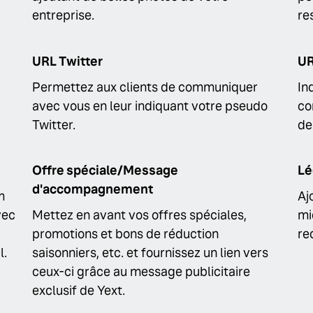
entreprise.
re
URL Twitter
UR
Permettez aux clients de communiquer
In
avec vous en leur indiquant votre pseudo
co
Twitter.
de
Offre spéciale/Message
Lé
d'accompagnement
m
Aj
vec
Mettez en avant vos offres spéciales,
mi
promotions et bons de réduction
re
l.
saisonniers, etc. et fournissez un lien vers
ceux-ci grâce au message publicitaire
exclusif de Yext.