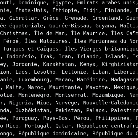
outi, Dominique, Égypte, Émirats arabes unis
nie, États-Unis, Éthiopie, Fidji, Finlande, 
a, Gibraltar, Grèce, Grenade, Groenland, Gua
ée équatoriale, Guinée-Bissau, Guyana, Haïti
Christmas, Île de Man, Île Maurice, Îles Caï
 Féroé, Îles Malouines, Îles Mariannes du No
 Turques-et-Caïques, Îles Vierges britanniqu
, Indonésie, Irak, Iran, Irlande, Islande, I
ey, Jordanie, Kazakhstan, Kenya, Kirghizista
ion, Laos, Lesotho, Lettonie, Liban, Liberia
anie, Luxembourg, Macao, Macédoine, Madagasc
, Malte, Maroc, Mauritanie, Mayotte, Mexique
olie, Monténégro, Montserrat, Mozambique, Na
r, Nigeria, Niue, Norvège, Nouvelle-Calédoni
nda, Ouzbékistan, Pakistan, Palaos, Palestin
ée, Paraguay, Pays-Bas, Pérou, Philippines, 
o Rico, Portugal, Qatar, République centrafr
ongo, République dominicaine, République du 