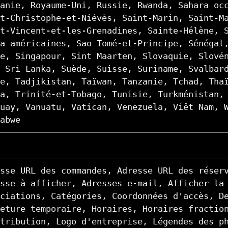
anie, Royaume-Uni, Russie, Rwanda, Sahara oc
t-Christophe-et-Niévès, Saint-Marin, Saint-M
t-Vincent-et-les-Grenadines, Sainte-Hélène, 
a américaines, Sao Tomé-et-Principe, Sénégal
e, Singapour, Sint Maarten, Slovaquie, Slové
 Sri Lanka, Suède, Suisse, Suriname, Svalbar
e, Tadjikistan, Taïwan, Tanzanie, Tchad, Tha
a, Trinité-et-Tobago, Tunisie, Turkménistan,
uay, Vanuatu, Vatican, Venezuela, Viêt Nam, 
abwe
sse URL des commandes, Adresse URL des réser
sse à afficher, Adresses e-mail, Afficher la
ciations, Catégories, Coordonnées d'accès, D
eture temporaire, Horaires, Horaires fractio
tribution, Logo d'entreprise, Légendes des p