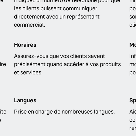
re
Indiquez un numéro de téléphone pour que
Ti
les clients puissent communiquer
po
directement avec un représentant
so
commercial.
cl
Horaires
Mo
Assurez-vous que vos clients savent
In
ire
précisément quand accéder à vos produits
mo
et services.
po
Langues
Sp
ite
Prise en charge de nombreuses langues.
Ai
s
co
re