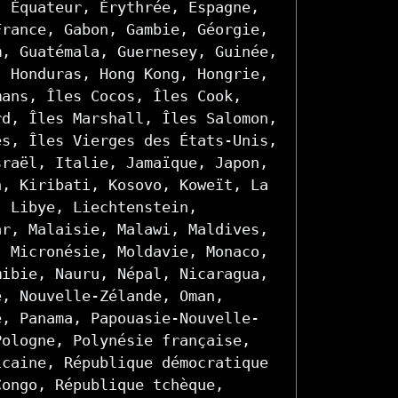
, Équateur, Érythrée, Espagne,
France, Gabon, Gambie, Géorgie,
m, Guatémala, Guernesey, Guinée,
, Honduras, Hong Kong, Hongrie,
mans, Îles Cocos, Îles Cook,
rd, Îles Marshall, Îles Salomon,
es, Îles Vierges des États-Unis,
sraël, Italie, Jamaïque, Japon,
n, Kiribati, Kosovo, Koweït, La
, Libye, Liechtenstein,
ar, Malaisie, Malawi, Maldives,
, Micronésie, Moldavie, Monaco,
mibie, Nauru, Népal, Nicaragua,
e, Nouvelle-Zélande, Oman,
e, Panama, Papouasie-Nouvelle-
Pologne, Polynésie française,
icaine, République démocratique
Congo, République tchèque,