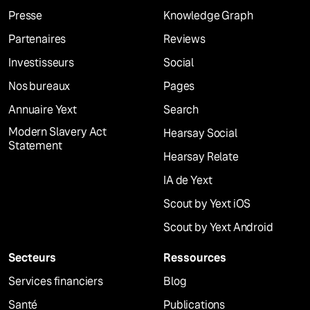
Presse
Knowledge Graph
Partenaires
Reviews
Investisseurs
Social
Nos bureaux
Pages
Annuaire Yext
Search
Modern Slavery Act
Hearsay Social
Statement
Hearsay Relate
IA de Yext
Scout by Yext iOS
Scout by Yext Android
Secteurs
Ressources
Services financiers
Blog
Santé
Publications