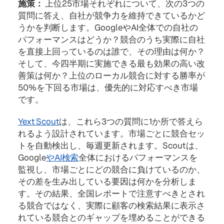
施策：
上位25市場それぞれについて、次の3つの
質問に答え、自社が競争力を維持できているかど
うかを判断します。GoogleやAI全体での自社の
パフォーマンスはどうか？競合のうち実際に自社
を直接上回っているのは誰で、その理由は何か？
そして、今四半期に実施できる最も効果の高い改
善策は何か？上位のローカル競合に対する勝率が
50%を下回る市場は、優先的に対応すべき市場
です。
Yext Scout
は、これら3つの質問に1か所で答えら
れるよう設計されています。市場ごとに競合セッ
トを自動検出し、毎週更新されます。Scoutは、
Google
やAI検索
全体におけるパフォーマンスを
監視し、市場ごとにどの競合に負けているのか、
その差を生み出している要因は何かを分析しま
す。その結果、全国レポートで注意すべきとされ
る競合ではなく、実際に顧客の検索結果に表示さ
れている競合とのギャップを埋めることができる