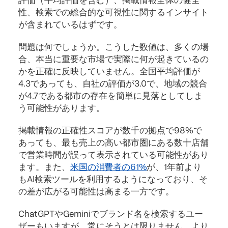
評価（平均評価を含む）、掲載情報全体の健全
性、検索での総合的な可視性に関するインサイト
が含まれているはずです。
問題は何でしょうか。こうした数値は、多くの場
合、本当に重要な市場で実際に何が起きているの
かを正確に反映していません。全国平均評価が
4.3であっても、自社の評価が3.0で、地域の競合
が4.7である都市の存在を簡単に見落としてしま
う可能性があります。
掲載情報の正確性スコアが数千の拠点で98%で
あっても、最も売上の高い都市圏にある数十店舗
で営業時間が誤って表示されている可能性があり
ます。また、
米国の消費者の61%
が、1年前より
もAI検索ツールを利用するようになっており、そ
の差が広がる可能性は高まる一方です。
ChatGPTやGeminiでブランド名を検索するユー
ザーもいますが、常にそうとは限りません。より