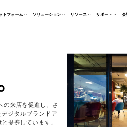
ットフォーム
ソリューション
リソース
サポート
会
o
ランへの来店を促進し、さ
たデジタルブランドア
tと提携しています。