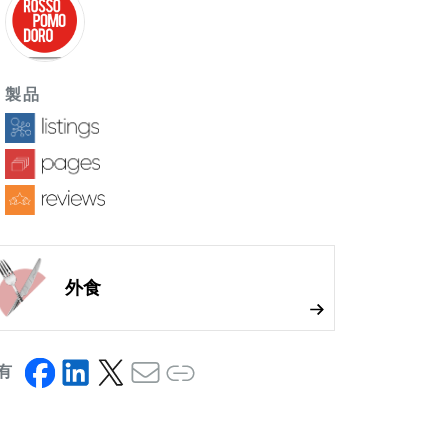
製品
外食
有