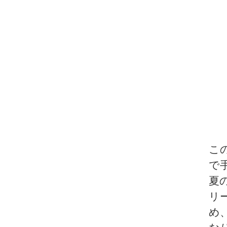
こ
で
夏の
リ
め