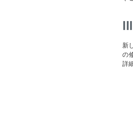
III
新し
の
詳