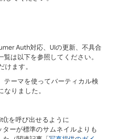
nsumer Auth対応、UIの更新、不具合
一覧は以下を参照してください。
だけます。
：
テーマを使ってバーティカル検
になりました。
e.init();を呼び出せるように
ッターが標準のサムネイルよりも
した（関連記事「
写真提供のガイ