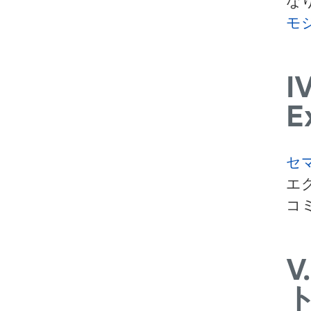
な
モ
IV
E
セ
エ
コ
V.