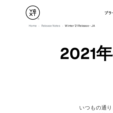
プラ
Home
Release Notes
Winter '21 Release - JA
202
いつもの通り