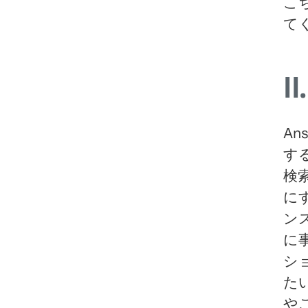
こ
て
II.
An
する
検
に
ン
に
シ
た
や