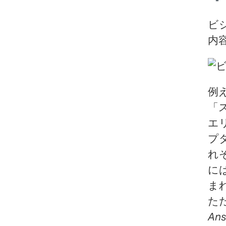
ビ
内
例え
「
エ
プ
れ
に
ま
た
An