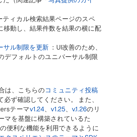
ーティカル検索結果ページのスペ
に移動し、結果件数を結果の横に配
ーサル制限を更新
：UI改善のため、
のデフォルトのユニバーサル制限
合は、こちらの
コミュニティ投稿
て必ず確認してください。 また、
ersテーマ
v1.24
、
v1.25
、
v.1.26
のリ
ーマを基盤に構築されているた
れらの便利な機能を利用できるように