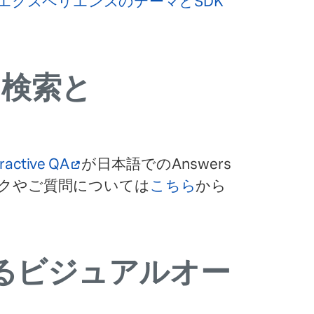
エクスペリエンスのテーマとSDK
検索と
ractive QA
が日本語でのAnswers
クやご質問については
こちら
から
よるビジュアルオー