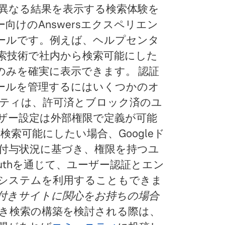
異なる結果を表示する検索体験を
向けのAnswersエクスペリエン
ールです。例えば、ヘルプセンタ
索技術で社内から検索可能にした
のみを確実に表示できます。 認証
ールを管理するにはいくつかのオ
ンティティは、許可済とブロック済のユ
ザー設定は外部権限で定義が可能
検索可能にしたい場合、Googleド
付与状況に基づき、権限を持つユ
Authを通じて、ユーザー認証とエン
なシステムを利用することもできま
hや認証付きサイトに関心をお持ちの場合
き検索の構築を検討される際は、