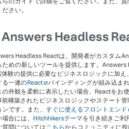
ちらのガイドで詳細をご覧ください。また、質
ください。
Answers Headless Re
swers Headless Reactは、開発者がカス
ための新しいツールを提供します。Answers He
索体験の提供に必要なビジネスロジックに加え、
する一連の
React
バインディングが組み込まれて
スの外観を柔軟に表示したい場合、Reactをお
事前構築されたビジネスロジックやステート管
ョンです。また、
すぐに使えるフロントエンド
い場合には、
Hitchhikersテーマ
を引き続きご利
ご質問については
こちら
からコミュニティに投