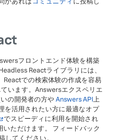
問があれば
コミュニティ
に投稿し
act
タムAnswersフロントエンド体験を構築
adless Reactライブラリには、
Reactでの検索体験の作成を容易
います。Answersエクスペリエ
使いの開発者の方や
Answers API
上
理を活用されたい方に最適なオプ
でスピーディに利用を開始され
用いただけます。 フィードバック
稿してください。