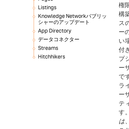
権
Listings
構
Knowledge Networkパブリッ
シャーのアップデート
ス
App Directory
ー
データコネクター
い
Streams
付
Hitchhikers
プ
ー
で
ラ
ー
テ
す
は