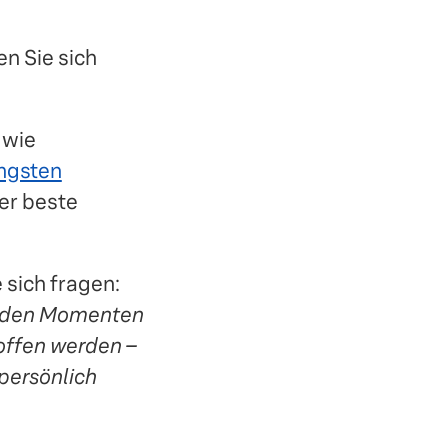
en Sie sich
 wie
ngsten
der beste
e sich fragen:
denden Momenten
offen werden –
persönlich