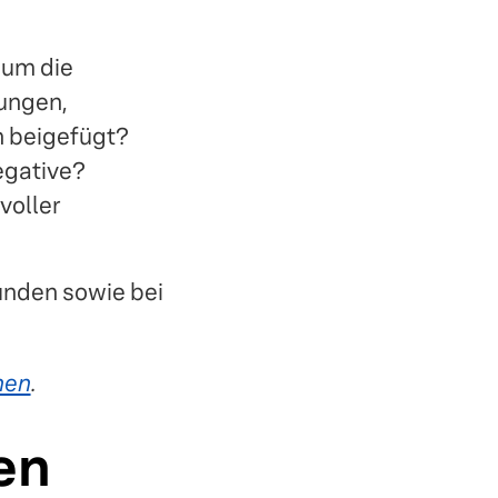
 um die
tungen,
n beigefügt?
egative?
voller
unden sowie bei
hen
.
en