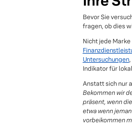
Ihre St
Bevor Sie versuche
fragen, ob dies wir
Nicht jede Marke
Finanzdienstleis
Untersuchungen
,
Indikator für loka
Anstatt sich nur a
Bekommen wir den
präsent, wenn di
etwa wenn jemand
vorbeikommen m