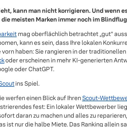
eht, kann man nicht korrigieren. Und wenn es
d die meisten Marken immer noch im Blindflu
arkeit
mag oberflächlich betrachtet „gut" aus
omen, kann es sein, dass Ihre lokalen Konkurre
 vorn haben: Sie rangieren in der traditionelle
ck
oder erscheinen in mehr KI-generierten Ant
ogle oder ChatGPT.
Scout
ins Spiel.
e werfen einen Blick auf Ihren
Scout-Wettbewe
strierendes fest: Ein lokaler Wettbewerber liegt
sofort daran zu machen und alles zu reparieren
s ist nur die halbe Miete. Das Ranking allein sa