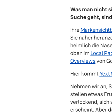
Was man nicht si
Suche geht, sin
Ihre
Markensichtb
Sie näher heranzo
heimlich die Nase
oben im
Local Pa
Overviews
von Go
Hier kommt
Yext 
Nehmen wir an, Si
stellen etwas Fru
verlockend, sich 
erscheint. Aber da