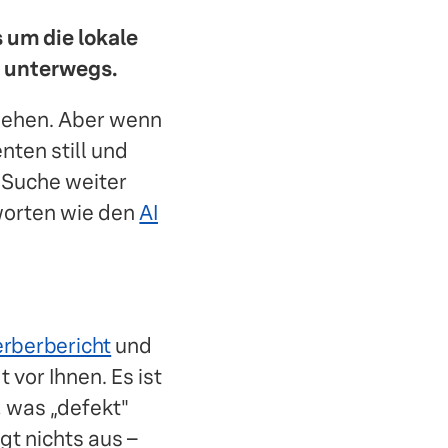
 um die lokale
g unterwegs.
sehen. Aber wenn
nten still und
n Suche weiter
worten wie den
AI
rberbericht
und
 vor Ihnen. Es ist
, was „defekt"
gt nichts aus –