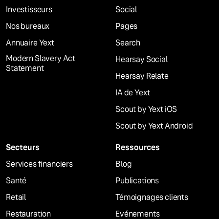
Investisseurs
Social
Nos bureaux
Pages
Annuaire Yext
Search
Modern Slavery Act
Hearsay Social
Statement
Hearsay Relate
IA de Yext
Scout by Yext iOS
Scout by Yext Android
Secteurs
Ressources
Services financiers
Blog
Santé
Publications
Retail
Témoignages clients
Restauration
Evénements