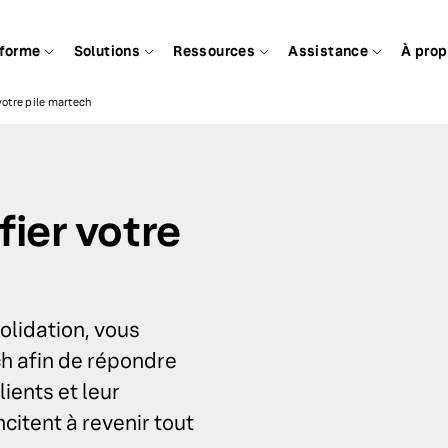
eforme
Solutions
Ressources
Assistance
À pro
otre pile martech
ier votre
lidation, vous
ch afin de répondre
ients et leur
citent à revenir tout