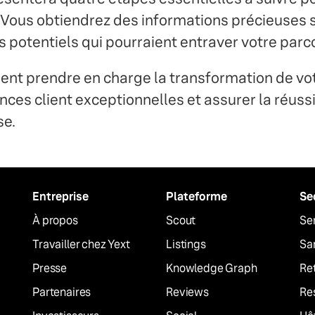
 Vous obtiendrez des informations précieuses s
es potentiels qui pourraient entraver votre parc
t prendre en charge la transformation de vot
ences client exceptionnelles et assurer la réuss
se.
Entreprise
Plateforme
Se
À propos
Scout
Ser
Travailler chez Yext
Listings
Sa
Presse
Knowledge Graph
Ret
Partenaires
Reviews
Re