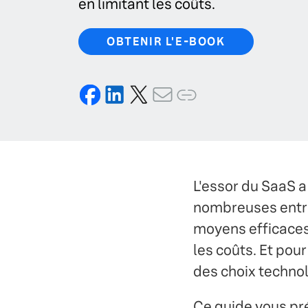
en limitant les coûts.
OBTENIR L'E-BOOK
L'essor du SaaS a
nombreuses entre
moyens efficaces 
les coûts. Et pour
des choix technol
Ce guide vous pré