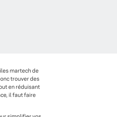
piles martech de
onc trouver des
out en réduisant
, il faut faire
ur simplifier vos