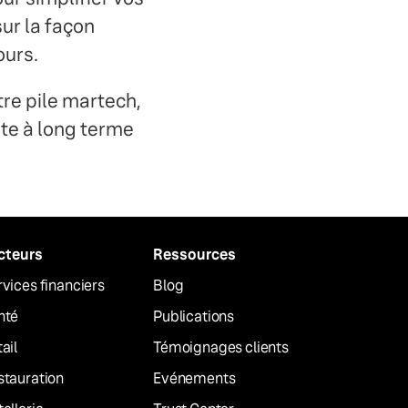
ur la façon
ours.
re pile martech,
ite à long terme
cteurs
Ressources
vices financiers
Blog
nté
Publications
ail
Témoignages clients
stauration
Evénements