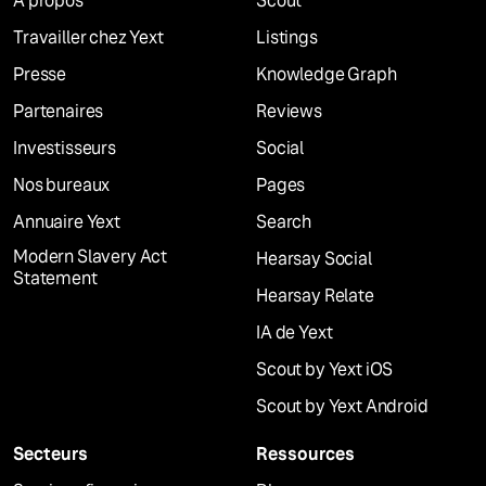
À propos
Scout
Travailler chez Yext
Listings
Presse
Knowledge Graph
Partenaires
Reviews
Investisseurs
Social
Nos bureaux
Pages
Annuaire Yext
Search
Modern Slavery Act
Hearsay Social
Statement
Hearsay Relate
IA de Yext
Scout by Yext iOS
Scout by Yext Android
Secteurs
Ressources