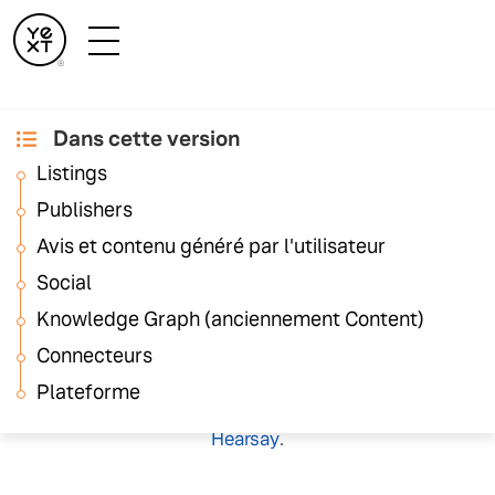
Dans cette version
Notes de
Listings
publication de
Publishers
mai 2025
Avis et contenu généré par l'utilisateur
Social
Knowledge Graph (anciennement Content)
Ces notes de publication présentent les améliorations
Connecteurs
et nouvelles fonctionnalités sur la plateforme Yext.
Pour en savoir plus sur les améliorations de la
Plateforme
plateforme Hearsay, consultez les
notes de publication
Hearsay
.