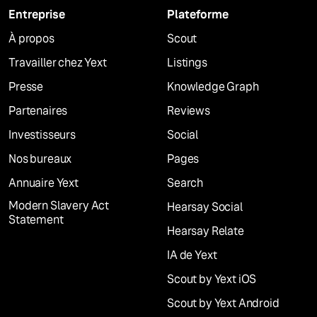
Entreprise
Plateforme
À propos
Scout
Travailler chez Yext
Listings
Presse
Knowledge Graph
Partenaires
Reviews
Investisseurs
Social
Nos bureaux
Pages
Annuaire Yext
Search
Modern Slavery Act
Hearsay Social
Statement
Hearsay Relate
IA de Yext
Scout by Yext iOS
Scout by Yext Android