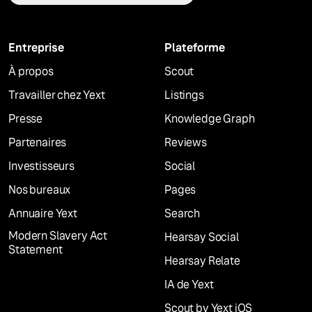
Entreprise
Plateforme
À propos
Scout
Travailler chez Yext
Listings
Presse
Knowledge Graph
Partenaires
Reviews
Investisseurs
Social
Nos bureaux
Pages
Annuaire Yext
Search
Modern Slavery Act
Hearsay Social
Statement
Hearsay Relate
IA de Yext
Scout by Yext iOS