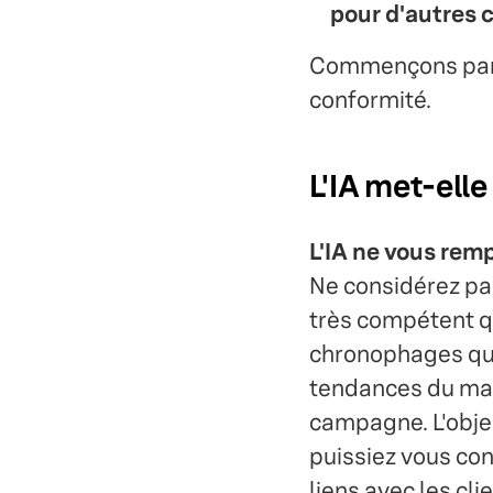
pour d'autres 
Commençons par u
conformité.
L'IA met-elle
L'IA ne vous remp
Ne considérez pa
très compétent q
chronophages que
tendances du mar
campagne. L'objec
puissiez vous con
liens avec les cli