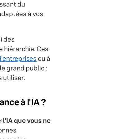
issant du
adaptées à vos
i des
e hiérarchie. Ces
 d'entreprises
ou à
le grand public :
utiliser.
ance à l'IA ?
l'IA que vous ne
sonnes