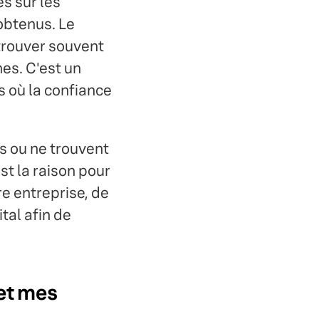
es sur les
obtenus. Le
 trouver souvent
es. C'est un
s où la confiance
es ou ne trouvent
est la raison pour
re entreprise, de
tal afin de
 et mes