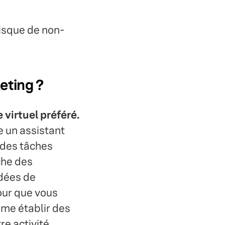
isque de non-
eting ?
 virtuel préféré.
 un assistant
 des tâches
che des
idées de
our que vous
mme établir des
re activité.