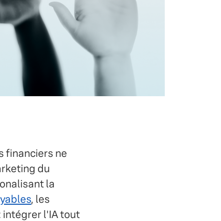
s financiers ne
arketing du
ionalisant la
oyables
, les
intégrer l'IA tout