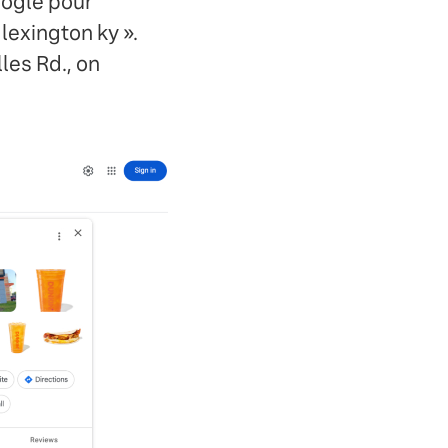
oogle pour
 lexington ky ».
les Rd., on