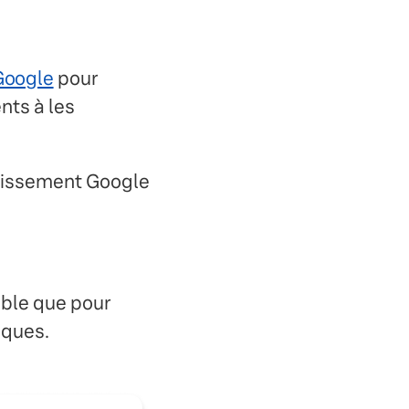
Google
pour
ents à les
blissement Google
ible que pour
iques.