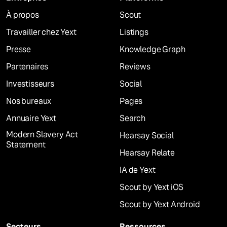
À propos
Scout
Travailler chez Yext
Listings
Presse
Knowledge Graph
Partenaires
Reviews
Investisseurs
Social
Nos bureaux
Pages
Annuaire Yext
Search
Modern Slavery Act
Hearsay Social
Statement
Hearsay Relate
IA de Yext
Scout by Yext iOS
Scout by Yext Android
Secteurs
Ressources