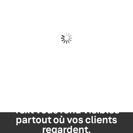
EN SAVOIR PLUS
Développez une stratégie
d'IA à partir de vos
données de marque et
renforcez la confiance, la
visibilité et la crédibilité.
Yext vous rend visibles
partout où vos clients
regardent.