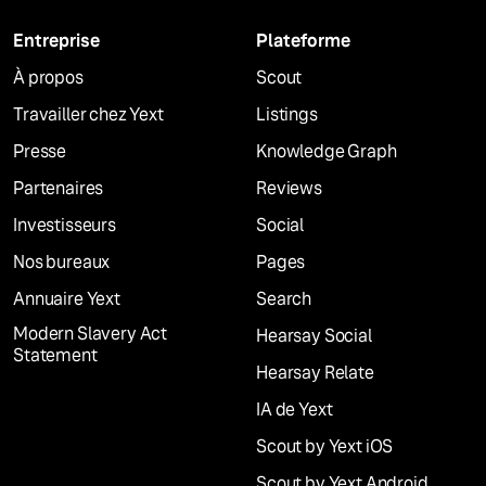
Entreprise
Plateforme
À propos
Scout
Travailler chez Yext
Listings
Presse
Knowledge Graph
Partenaires
Reviews
Investisseurs
Social
Nos bureaux
Pages
Annuaire Yext
Search
Modern Slavery Act
Hearsay Social
Statement
Hearsay Relate
IA de Yext
Scout by Yext iOS
Scout by Yext Android