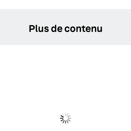
Plus de contenu
Ben & Jerry's
Étude de cas : Ben & Jerry's organise sa « Journée de la
glace gratuite » annuelle avec Yext
EN SAVOIR PLUS