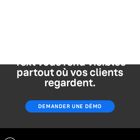
Développez une stratégie
d'IA à partir de vos
données de marque et
renforcez la confiance, la
visibilité et la crédibilité.
Yext vous rend visibles
partout où vos clients
regardent.
DEMANDER UNE DÉMO