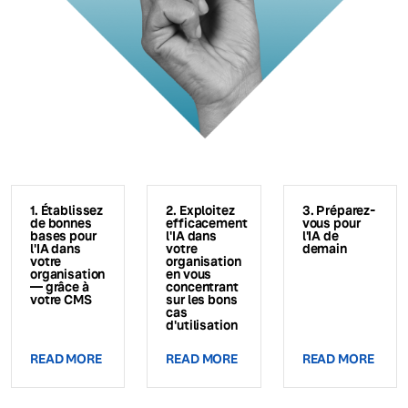
1. Établissez
2. Exploitez
3. Préparez-
de bonnes
efficacement
vous pour
bases pour
l'IA dans
l'IA de
l'IA dans
votre
demain
votre
organisation
organisation
en vous
— grâce à
concentrant
votre CMS
sur les bons
cas
d'utilisation
READ MORE
READ MORE
READ MORE