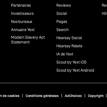
Partenaires
Reviews
Re
Investisseurs
Social
Hôt
Nos bureaux
Pages
Annuaire Yext
Search
Modern Slavery Act
Hearsay Social
Statement
Hearsay Relate
IA de Yext
Scout by Yext iOS
Scout by Yext Android
et de cookies
Conditions générales
AdChoices
Copyright