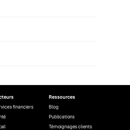
cteurs
Ressources
vices financiers
Blog
nté
Publications
ail
Témoignages clients