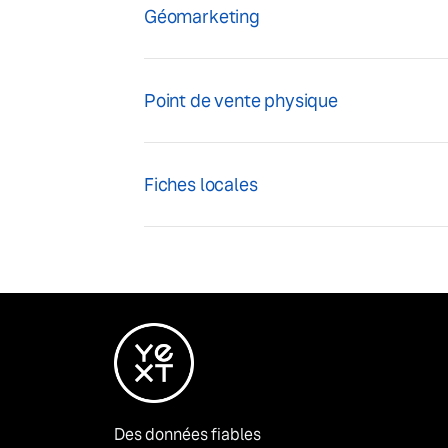
Géomarketing
Point de vente physique
Fiches locales
Des données fiables